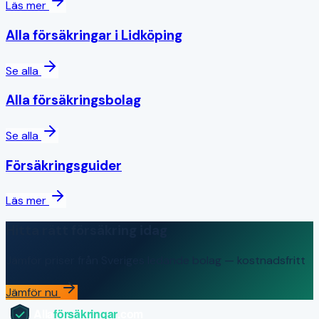
Läs mer
Alla försäkringar i
Lidköping
Se alla
Alla försäkringsbolag
Se alla
Försäkringsguider
Läs mer
Hitta rätt försäkring idag
Jämför priser från Sveriges ledande bolag — kostnadsfritt
Jämför nu