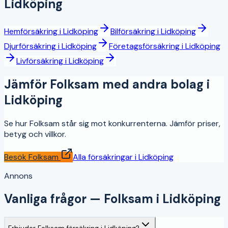
Lidköping
Hemförsäkring
i
Lidköping
Bilförsäkring
i
Lidköping
Djurförsäkring
i
Lidköping
Företagsförsäkring
i
Lidköping
Livförsäkring
i
Lidköping
Jämför
Folksam
med andra bolag i
Lidköping
Se hur
Folksam
står sig mot konkurrenterna. Jämför priser,
betyg och villkor.
Besök
Folksam
Alla försäkringar i
Lidköping
Annons
Vanliga frågor —
Folksam
i
Lidköping