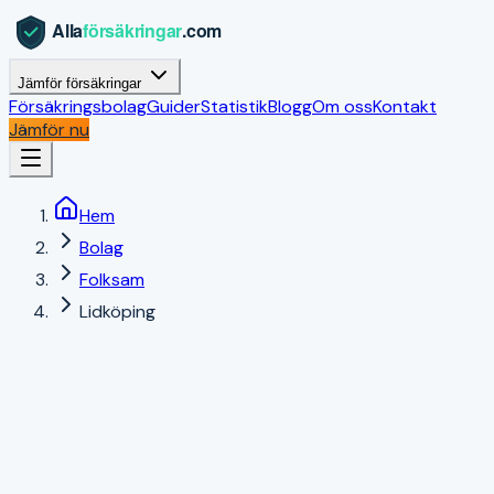
Jämför försäkringar
Försäkringsbolag
Guider
Statistik
Blogg
Om oss
Kontakt
Jämför nu
Hem
Bolag
Folksam
Lidköping
Lidköping
,
Västra Götalands län
|