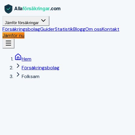
Jämför försäkringar
Försäkringsbolag
Guider
Statistik
Blogg
Om oss
Kontakt
Jämför nu
Hem
Försäkringsbolag
Folksam
Fo
Folksam
4.3
/5