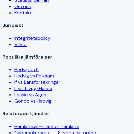
Statistik per län
Om oss
Kontakt
Juridiskt
Integritetspolicy
Villkor
Populära jämförelser
Hedvig vs If
Hedvig vs Folksam
If vs Länsförsäkringar
If vs Trygg-Hansa
Lassie vs Agria
Gofido vs Hedvig
Relaterade tjänster
Hemlarm.ai — Jämför hemlarm
Cybersäkerhet.ai — Skydda dig online