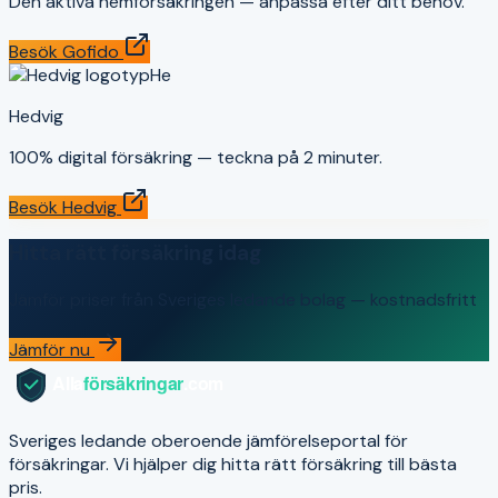
Den aktiva hemförsäkringen — anpassa efter ditt behov.
Besök
Gofido
He
Hedvig
100% digital försäkring — teckna på 2 minuter.
Besök
Hedvig
Hitta rätt försäkring idag
Jämför priser från Sveriges ledande bolag — kostnadsfritt
Jämför nu
Sveriges ledande oberoende jämförelseportal för
försäkringar. Vi hjälper dig hitta rätt försäkring till bästa
pris.