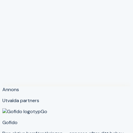
Fördelar
Förmånliga priser via facket
Stark hållbarhetsprofil
Kundägd verksamhet
Bra grupprabatter
Nackdelar
Digital upplevelse kan förbättras
Kan vara svårt att jämföra utan fackmedlemskap
Annons
Utvalda partners
Go
Gofido