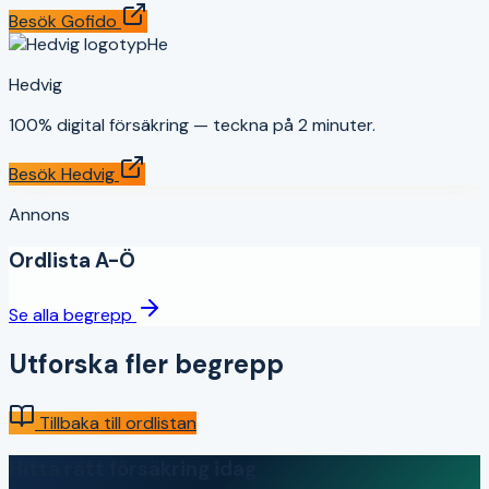
Besök
Gofido
He
Hedvig
100% digital försäkring — teckna på 2 minuter.
Besök
Hedvig
Annons
Ordlista A-Ö
Se alla begrepp
Utforska fler begrepp
Tillbaka till ordlistan
Hitta rätt försäkring idag