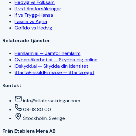
Hedvig vs Folksam
If vs Länsförsäkringar
If vs Trygg-Hansa
Lassie vs Agria
Gofido vs Hedvig
Relaterade tjänster
Hemlarm.ai — Jämför hemlarm
Cybersäkerhet.ai — Skydda dig online
IDskydd.ai — Skydda din identitet
StartaEnskildFirma.se — Starta eget
Kontakt
info@allaforsakringar.com
08-18 80 00
Stockholm, Sverige
Från Etablera Mera AB