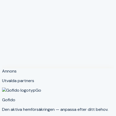
Försäkringsvillkor
De detaljerade regler som styr vad din försäkring täcker
och inte täcker.
Självrisk
Den del av skadekostnaden du betalar själv vid en skada.
Annons
Utvalda partners
Go
Gofido
Den aktiva hemförsäkringen — anpassa efter ditt behov.