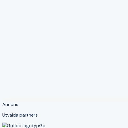
Hemförsäkring
Grundförsäkring som skyddar ditt hem, dina ägodelar och d
Självrisk
Den del av skadekostnaden du betalar själv vid en skada.
Försäkringsvillkor
De detaljerade regler som styr vad din försäkring täcker och 
Annons
Utvalda partners
Go