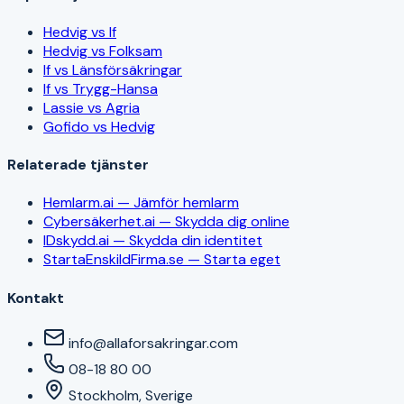
Hedvig vs If
Hedvig vs Folksam
If vs Länsförsäkringar
If vs Trygg-Hansa
Lassie vs Agria
Gofido vs Hedvig
Relaterade tjänster
Hemlarm.ai — Jämför hemlarm
Cybersäkerhet.ai — Skydda dig online
IDskydd.ai — Skydda din identitet
StartaEnskildFirma.se — Starta eget
Kontakt
info@allaforsakringar.com
08-18 80 00
Stockholm, Sverige