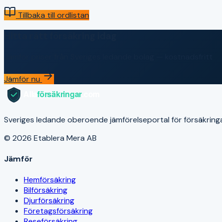
Tillbaka till ordlistan
Hitta rätt försäkring idag
Jämför priser från Sveriges ledande bolag — kostnadsfritt
Jämför nu
Sveriges ledande oberoende jämförelseportal för försäkringar. V
© 2026 Etablera Mera AB
Jämför
Hemförsäkring
Bilförsäkring
Djurförsäkring
Företagsförsäkring
Reseförsäkring