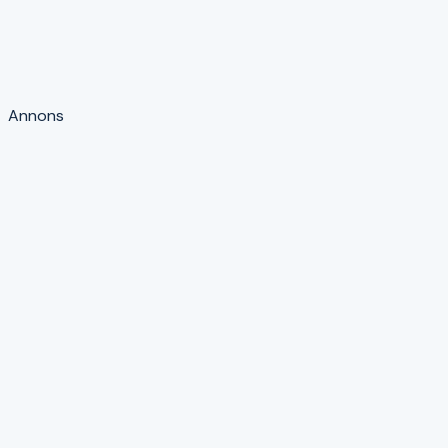
Annons
Allrisk
Försäkring som täcker de flesta typer av plötsliga, oförutse