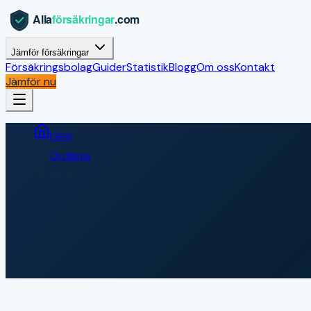
Jämför försäkringar
Försäkringsbolag
Guider
Statistik
Blogg
Om oss
Kontakt
Jämför nu
Hem
Ordlista
Drulle