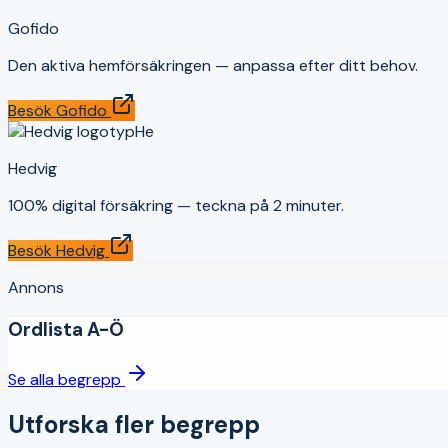
Gofido
Den aktiva hemförsäkringen — anpassa efter ditt behov.
Besök
Gofido
He
Hedvig
100% digital försäkring — teckna på 2 minuter.
Besök
Hedvig
Annons
Ordlista A-Ö
Se alla begrepp
Utforska fler begrepp