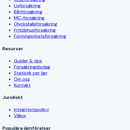
Livförsäkring
Båtförsäkring
MC-försäkring
Olycksfallsförsäkring
Fritidshusförsäkring
Förmögenhetsförsäkring
Resurser
Guider & tips
Försäkringsbolag
Statistik per län
Om oss
Kontakt
Juridiskt
Integritetspolicy
Villkor
Populära jämförelser