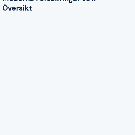
Översikt
Mo
Moderna Försäkringar
3.9
Pris
4.5
Kundservice
3.7
Täckning
3.8
Digital
4
Skadehantering
3.8