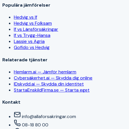
Populära jämförelser
Hedvig vs If
Hedvig vs Folksam
If vs Länsförsäkringar
If vs Trygg-Hansa
Lassie vs Agria
Gofido vs Hedvig
Relaterade tjänster
Hemlarm.ai — Jämför hemlarm
Cybersäkerhet.ai — Skydda dig online
IDskydd.ai — Skydda din identitet
StartaEnskildFirma.se — Starta eget
Kontakt
info@allaforsakringar.com
08-18 80 00