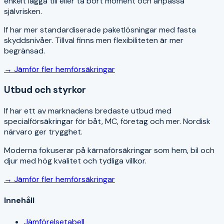
enkelt lägga till eller ta bort moment och anpassa
självrisken.
If har mer standardiserade paketlösningar med fasta
skyddsnivåer. Tillval finns men flexibiliteten är mer
begränsad.
→ Jämför fler
hemförsäkring
ar
Utbud och styrkor
If har ett av marknadens bredaste utbud med
specialförsäkringar för båt, MC, företag och mer. Nordisk
närvaro ger trygghet.
Moderna fokuserar på kärnaförsäkringar som hem, bil och
djur med hög kvalitet och tydliga villkor.
→ Jämför fler
hemförsäkring
ar
Innehåll
Jämförelsetabell