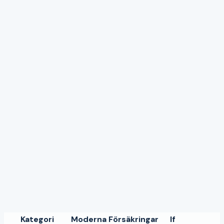
Pris
3.8
Kundservice
4.3
Täckning
4.4
Digital
4.5
Skadehantering
4
Stark digital upplevelse och app
Snabb skadehantering via appen
Brett försäkringsutbud
Kan vara dyrare än nischade bolag
Självrisken kan vara hög på vissa produkter
Kategori
Moderna Försäkringar
If