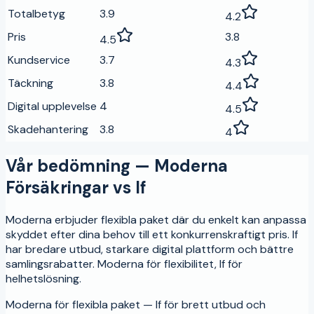
Totalbetyg
3.9
4.2
Pris
3.8
4.5
Kundservice
3.7
4.3
Täckning
3.8
4.4
Digital upplevelse
4
4.5
Skadehantering
3.8
4
Vår bedömning —
Moderna
Försäkringar
vs
If
Moderna erbjuder flexibla paket där du enkelt kan anpassa
skyddet efter dina behov till ett konkurrenskraftigt pris. If
har bredare utbud, starkare digital plattform och bättre
samlingsrabatter. Moderna för flexibilitet, If för
helhetslösning.
Moderna för flexibla paket — If för brett utbud och