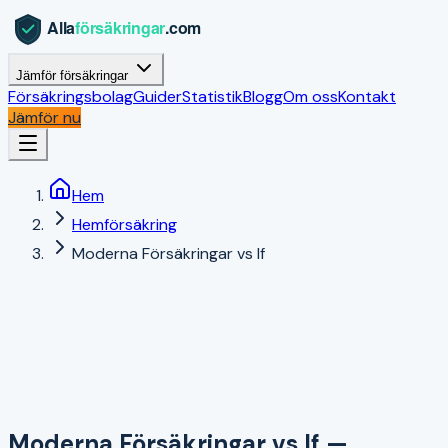
Jämför försäkringar
Försäkringsbolag
Guider
Statistik
Blogg
Om oss
Kontakt
Jämför nu
Hem
Hemförsäkring
Moderna Försäkringar vs If
Moderna Försäkringar
vs
If
—