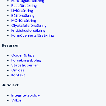
Företagsförsäkring
Reseförsäkring
Livförsäkring
Båtförsäkring
MC-försäkring
Olycksfallsförsäkring
Fritidshusförsäkring
Förmögenhetsförsäkring
Resurser
Guider & tips
Försäkringsbolag
Statistik per län
Om oss
Kontakt
Juridiskt
Integritetspolicy
Villkor