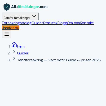
Jämför försäkringar
Försäkringsbolag
Guider
Statistik
Blogg
Om oss
Kontakt
Jämför nu
Hem
Guider
Tandförsäkring — Värt det? Guide & priser 2026