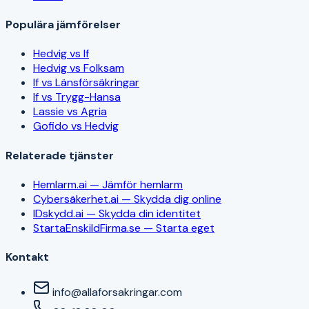
Populära jämförelser
Hedvig vs If
Hedvig vs Folksam
If vs Länsförsäkringar
If vs Trygg-Hansa
Lassie vs Agria
Gofido vs Hedvig
Relaterade tjänster
Hemlarm.ai — Jämför hemlarm
Cybersäkerhet.ai — Skydda dig online
IDskydd.ai — Skydda din identitet
StartaEnskildFirma.se — Starta eget
Kontakt
info@allaforsakringar.com