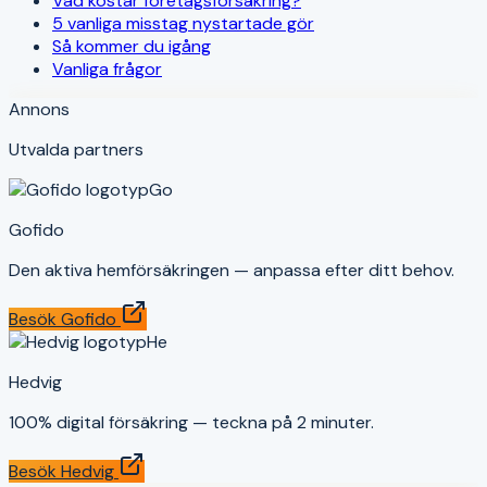
Vad kostar företagsförsäkring?
5 vanliga misstag nystartade gör
Så kommer du igång
Vanliga frågor
Annons
Utvalda partners
Go
Gofido
Den aktiva hemförsäkringen — anpassa efter ditt behov.
Besök
Gofido
He
Hedvig
100% digital försäkring — teckna på 2 minuter.
Besök
Hedvig