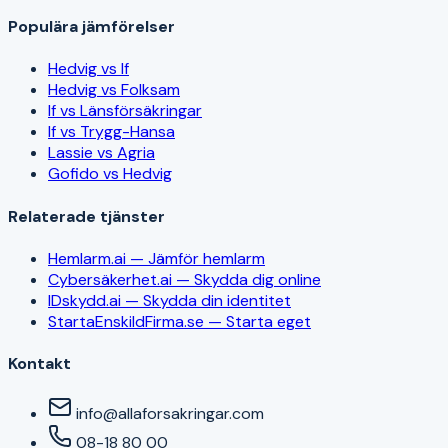
Populära jämförelser
Hedvig vs If
Hedvig vs Folksam
If vs Länsförsäkringar
If vs Trygg-Hansa
Lassie vs Agria
Gofido vs Hedvig
Relaterade tjänster
Hemlarm.ai — Jämför hemlarm
Cybersäkerhet.ai — Skydda dig online
IDskydd.ai — Skydda din identitet
StartaEnskildFirma.se — Starta eget
Kontakt
info@allaforsakringar.com
08-18 80 00