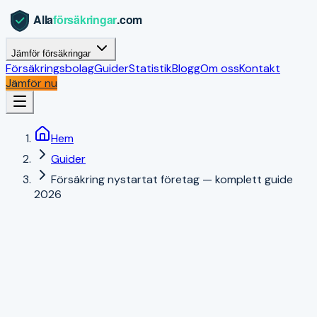
Jämför försäkringar
Försäkringsbolag
Guider
Statistik
Blogg
Om oss
Kontakt
Jämför nu
Hem
Guider
Försäkring nystartat företag — komplett guide
2026