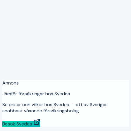
När lönar sig helförsäkring?
Hur fungerar bonussystemet?
Kan jag byta från hel till halvförsäkring?
Källor:
Annons
Jämför försäkringar hos Svedea
Se priser och villkor hos Svedea — ett av Sveriges
snabbast växande försäkringsbolag.
Besök Svedea