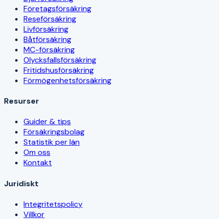
Företagsförsäkring
Reseförsäkring
Livförsäkring
Båtförsäkring
MC-försäkring
Olycksfallsförsäkring
Fritidshusförsäkring
Förmögenhetsförsäkring
Resurser
Guider & tips
Försäkringsbolag
Statistik per län
Om oss
Kontakt
Juridiskt
Integritetspolicy
Villkor