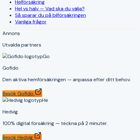
Helförsäkring
Hel vs halv — Vad ska du välja?
Så sparar du på bilförsäkringen
Vanliga frågor
Annons
Utvalda partners
Go
Gofido
Den aktiva hemförsäkringen — anpassa efter ditt behov.
Besök
Gofido
He
Hedvig
100% digital försäkring — teckna på 2 minuter.
Besök
Hedvig