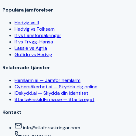
Populära jämförelser
Hedvig vs If
Hedvig vs Folksam
If vs Länsförsäkringar
If vs Trygg-Hansa
Lassie vs Agria
Gofido vs Hedvig
Relaterade tjänster
Hemlarm.ai — Jämför hemlarm
Cybersäkerhet.ai — Skydda dig online
IDskydd.ai — Skydda din identitet
StartaEnskildFirma.se — Starta eget
Kontakt
info@allaforsakringar.com