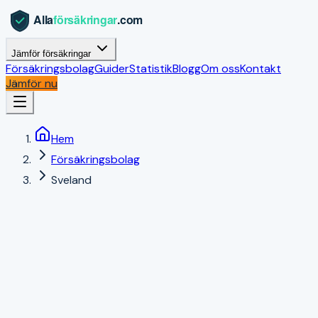
Jämför försäkringar
Försäkringsbolag
Guider
Statistik
Blogg
Om oss
Kontakt
Jämför nu
Hem
Försäkringsbolag
Sveland
Sv
Sveland
4.1
/5