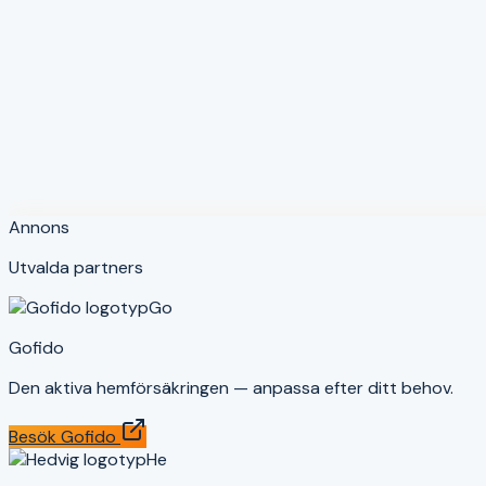
Lång erfarenhet
Mängdrabatt
TR ingår
Nackdelar
Begränsat digitalt
Bara djurförsäkring
Annons
Utvalda partners
Go
Gofido
Den aktiva hemförsäkringen — anpassa efter ditt behov.
Besök
Gofido
He