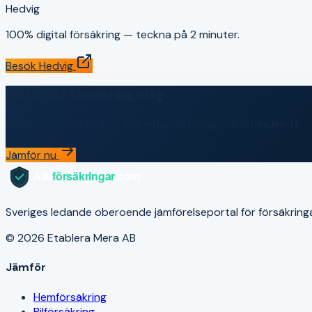
Hedvig
100% digital försäkring — teckna på 2 minuter.
Besök
Hedvig
Hitta rätt försäkring idag
Jämför priser från Sveriges ledande bolag — kostnadsfritt
Jämför nu
Sveriges ledande oberoende jämförelseportal för försäkringar. V
© 2026 Etablera Mera AB
Jämför
Hemförsäkring
Bilförsäkring