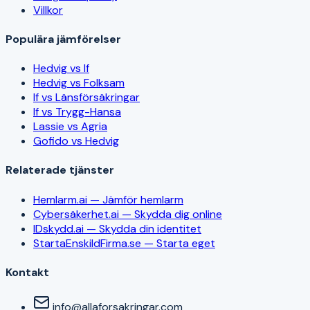
Villkor
Populära jämförelser
Hedvig vs If
Hedvig vs Folksam
If vs Länsförsäkringar
If vs Trygg-Hansa
Lassie vs Agria
Gofido vs Hedvig
Relaterade tjänster
Hemlarm.ai — Jämför hemlarm
Cybersäkerhet.ai — Skydda dig online
IDskydd.ai — Skydda din identitet
StartaEnskildFirma.se — Starta eget
Kontakt
info@allaforsakringar.com