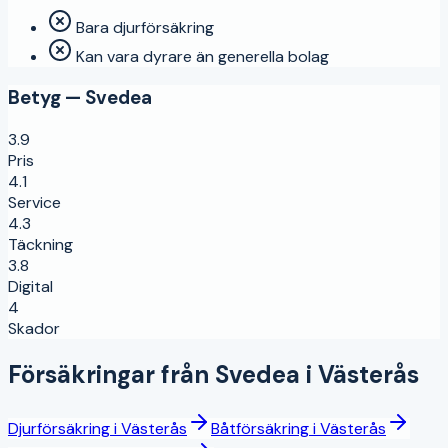
Bara djurförsäkring
Kan vara dyrare än generella bolag
Betyg —
Svedea
3.9
Pris
4.1
Service
4.3
Täckning
3.8
Digital
4
Skador
Försäkringar från
Svedea
i
Västerås
Djurförsäkring
i
Västerås
Båtförsäkring
i
Västerås