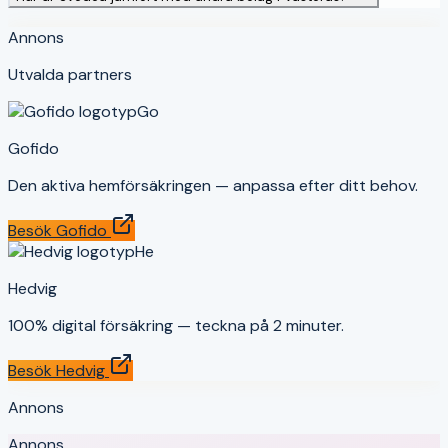
Annons
Utvalda partners
Go
Gofido
Den aktiva hemförsäkringen — anpassa efter ditt behov.
Besök
Gofido
He
Hedvig
100% digital försäkring — teckna på 2 minuter.
Besök
Hedvig
Annons
Annons