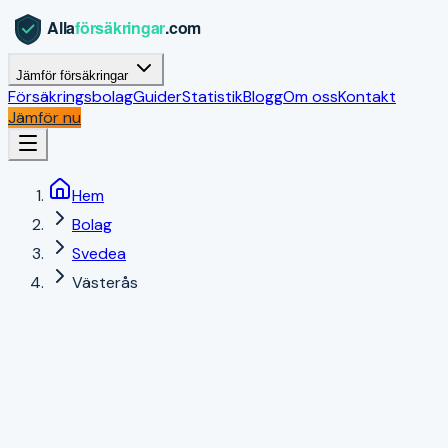
Jämför försäkringar
Försäkringsbolag
Guider
Statistik
Blogg
Om oss
Kontakt
Jämför nu
Hem
Bolag
Svedea
Västerås
Västerås
,
Västmanlands län
|