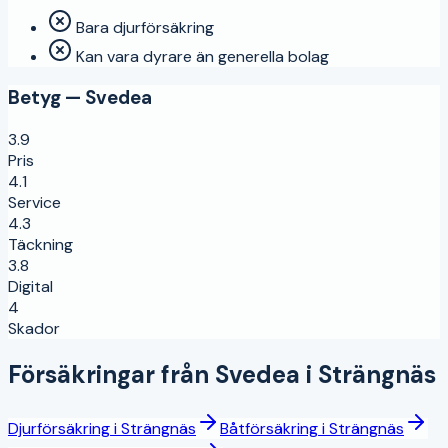
Bara djurförsäkring
Kan vara dyrare än generella bolag
Betyg —
Svedea
3.9
Pris
4.1
Service
4.3
Täckning
3.8
Digital
4
Skador
Försäkringar från
Svedea
i
Strängnäs
Djurförsäkring
i
Strängnäs
Båtförsäkring
i
Strängnäs