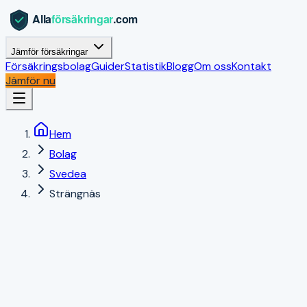
Jämför försäkringar
Försäkringsbolag
Guider
Statistik
Blogg
Om oss
Kontakt
Jämför nu
Hem
Bolag
Svedea
Strängnäs
Strängnäs
,
Södermanlands län
|