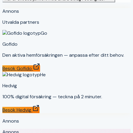
Annons
Utvalda partners
Go
Gofido
Den aktiva hemförsäkringen — anpassa efter ditt behov.
Besök
Gofido
He
Hedvig
100% digital försäkring — teckna på 2 minuter.
Besök
Hedvig
Annons
Annons