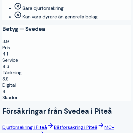
Bara djurförsäkring
Kan vara dyrare än generella bolag
Betyg —
Svedea
3.9
Pris
4.1
Service
4.3
Täckning
3.8
Digital
4
Skador
Försäkringar från
Svedea
i
Piteå
Djurförsäkring
i
Piteå
Båtförsäkring
i
Piteå
MC-