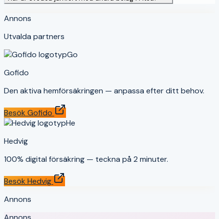
Annons
Utvalda partners
Go
Gofido
Den aktiva hemförsäkringen — anpassa efter ditt behov.
Besök
Gofido
He
Hedvig
100% digital försäkring — teckna på 2 minuter.
Besök
Hedvig
Annons
Annons