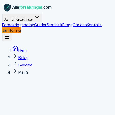
Jämför försäkringar
Försäkringsbolag
Guider
Statistik
Blogg
Om oss
Kontakt
Jämför nu
Hem
Bolag
Svedea
Piteå
Piteå
,
Norrbottens län
|