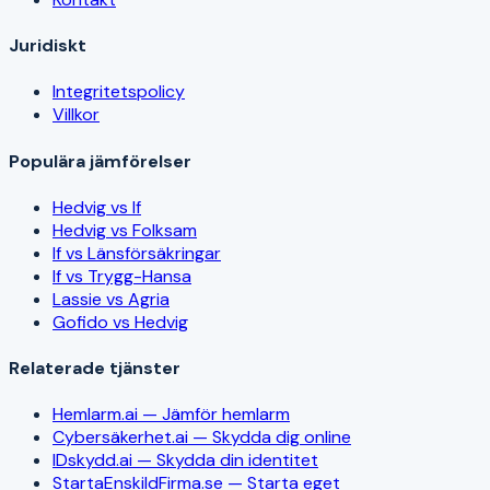
Juridiskt
Integritetspolicy
Villkor
Populära jämförelser
Hedvig vs If
Hedvig vs Folksam
If vs Länsförsäkringar
If vs Trygg-Hansa
Lassie vs Agria
Gofido vs Hedvig
Relaterade tjänster
Hemlarm.ai — Jämför hemlarm
Cybersäkerhet.ai — Skydda dig online
IDskydd.ai — Skydda din identitet
StartaEnskildFirma.se — Starta eget