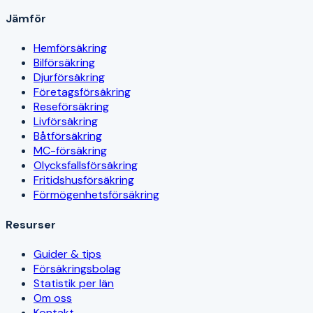
Jämför
Hemförsäkring
Bilförsäkring
Djurförsäkring
Företagsförsäkring
Reseförsäkring
Livförsäkring
Båtförsäkring
MC-försäkring
Olycksfallsförsäkring
Fritidshusförsäkring
Förmögenhetsförsäkring
Resurser
Guider & tips
Försäkringsbolag
Statistik per län
Om oss
Kontakt