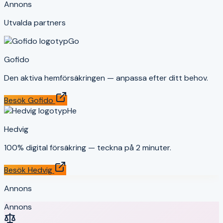
Annons
Utvalda partners
Go
Gofido
Den aktiva hemförsäkringen — anpassa efter ditt behov.
Besök
Gofido
He
Hedvig
100% digital försäkring — teckna på 2 minuter.
Besök
Hedvig
Annons
Annons