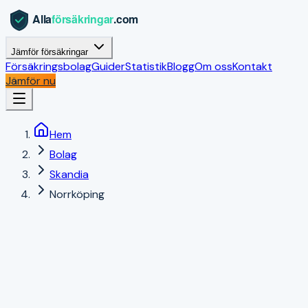
Jämför försäkringar
Försäkringsbolag
Guider
Statistik
Blogg
Om oss
Kontakt
Jämför nu
Hem
Bolag
Skandia
Norrköping
Norrköping
,
Östergötlands län
|