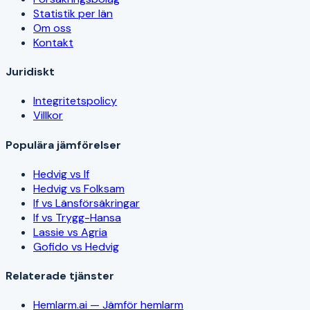
Statistik per län
Om oss
Kontakt
Juridiskt
Integritetspolicy
Villkor
Populära jämförelser
Hedvig vs If
Hedvig vs Folksam
If vs Länsförsäkringar
If vs Trygg-Hansa
Lassie vs Agria
Gofido vs Hedvig
Relaterade tjänster
Hemlarm.ai — Jämför hemlarm