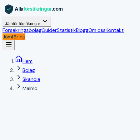
Jämför försäkringar
Försäkringsbolag
Guider
Statistik
Blogg
Om oss
Kontakt
Jämför nu
Hem
Bolag
Skandia
Malmö
Malmö
,
Skåne län
|