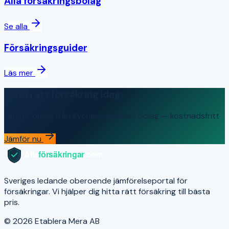
Alla försäkringsbolag
Se alla
Försäkringsguider
Läs mer
Hitta rätt försäkring idag
Jämför priser från Sveriges ledande bolag — kostnadsfritt
Jämför nu
Sveriges ledande oberoende jämförelseportal för
försäkringar. Vi hjälper dig hitta rätt försäkring till bästa
pris.
© 2026 Etablera Mera AB