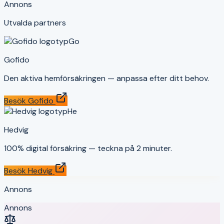
Annons
Utvalda partners
Go
Gofido
Den aktiva hemförsäkringen — anpassa efter ditt behov.
Besök
Gofido
He
Hedvig
100% digital försäkring — teckna på 2 minuter.
Besök
Hedvig
Annons
Annons