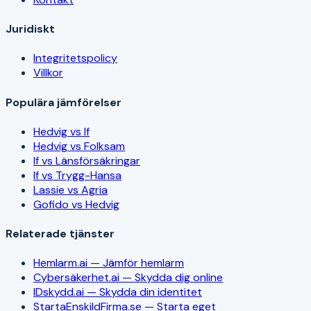
Juridiskt
Integritetspolicy
Villkor
Populära jämförelser
Hedvig vs If
Hedvig vs Folksam
If vs Länsförsäkringar
If vs Trygg-Hansa
Lassie vs Agria
Gofido vs Hedvig
Relaterade tjänster
Hemlarm.ai — Jämför hemlarm
Cybersäkerhet.ai — Skydda dig online
IDskydd.ai — Skydda din identitet
StartaEnskildFirma.se — Starta eget