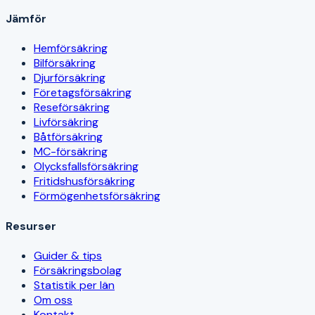
Jämför
Hemförsäkring
Bilförsäkring
Djurförsäkring
Företagsförsäkring
Reseförsäkring
Livförsäkring
Båtförsäkring
MC-försäkring
Olycksfallsförsäkring
Fritidshusförsäkring
Förmögenhetsförsäkring
Resurser
Guider & tips
Försäkringsbolag
Statistik per län
Om oss
Kontakt