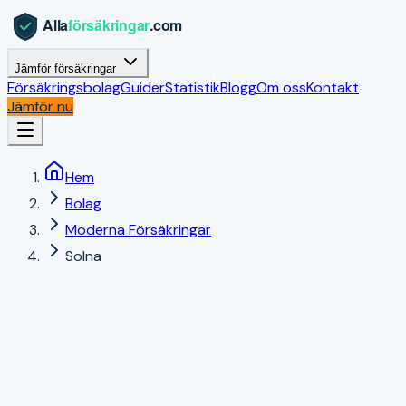
Jämför försäkringar
Försäkringsbolag
Guider
Statistik
Blogg
Om oss
Kontakt
Jämför nu
Hem
Bolag
Moderna Försäkringar
Solna
Solna
,
Stockholms län
|