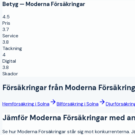
Betyg —
Moderna Försäkringar
4.5
Pris
3.7
Service
3.8
Täckning
4
Digital
3.8
Skador
Försäkringar från
Moderna Försäkring
Hemförsäkring
i
Solna
Bilförsäkring
i
Solna
Djurförsäkrin
Jämför
Moderna Försäkringar
med and
Se hur
Moderna Försäkringar
står sig mot konkurrenterna. Jäm