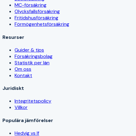
MC-försäkring
Olycksfallsförsäkring
Fritidshusförsäkring
Förmögenhetsförsäkring
Resurser
Guider & tips
Försäkringsbolag
Statistik per län
Om oss
Kontakt
Juridiskt
Integritetspolicy
Villkor
Populära jämförelser
Hedvig vs If