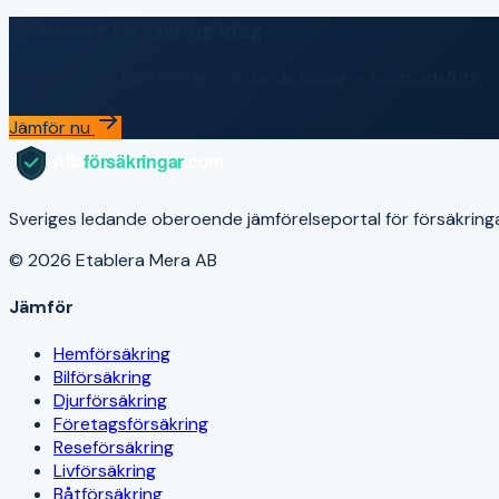
Hitta rätt försäkring idag
Jämför priser från Sveriges ledande bolag — kostnadsfritt
Jämför nu
Sveriges ledande oberoende jämförelseportal för försäkringar. V
© 2026 Etablera Mera AB
Jämför
Hemförsäkring
Bilförsäkring
Djurförsäkring
Företagsförsäkring
Reseförsäkring
Livförsäkring
Båtförsäkring