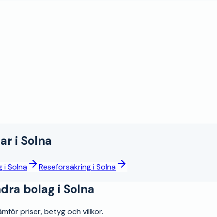
ar
i
Solna
g
i
Solna
Reseförsäkring
i
Solna
ra bolag i
Solna
för priser, betyg och villkor.