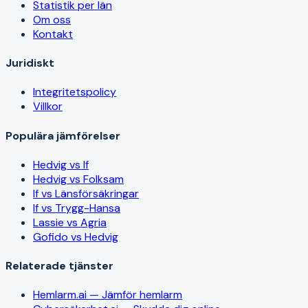
Statistik per län
Om oss
Kontakt
Juridiskt
Integritetspolicy
Villkor
Populära jämförelser
Hedvig vs If
Hedvig vs Folksam
If vs Länsförsäkringar
If vs Trygg-Hansa
Lassie vs Agria
Gofido vs Hedvig
Relaterade tjänster
Hemlarm.ai — Jämför hemlarm