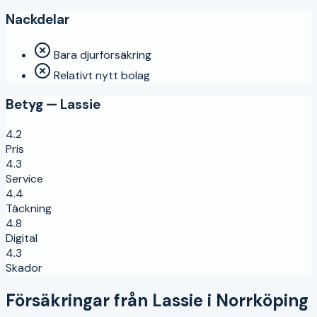
Nackdelar
Bara djurförsäkring
Relativt nytt bolag
Betyg —
Lassie
4.2
Pris
4.3
Service
4.4
Täckning
4.8
Digital
4.3
Skador
Försäkringar från
Lassie
i
Norrköping