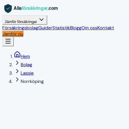
Jämför försäkringar
Försäkringsbolag
Guider
Statistik
Blogg
Om oss
Kontakt
Jämför nu
Hem
Bolag
Lassie
Norrköping
Norrköping
,
Östergötlands län
|