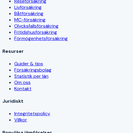
Reseförsäkring
Livförsäkring
Båtförsäkring
MC-försäkring
Olycksfallsförsäkring
Fritidshusförsäkring
Förmögenhetsförsäkring
Resurser
Guider & tips
Försäkringsbolag
Statistik per län
Om oss
Kontakt
Juridiskt
Integritetspolicy
Villkor
Populära jämförelser