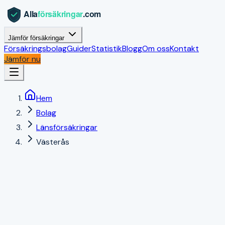
Jämför försäkringar
Försäkringsbolag
Guider
Statistik
Blogg
Om oss
Kontakt
Jämför nu
Hem
Bolag
Länsförsäkringar
Västerås
Västerås
,
Västmanlands län
|