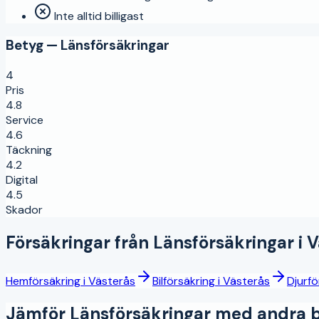
Inte alltid billigast
Betyg —
Länsförsäkringar
4
Pris
4.8
Service
4.6
Täckning
4.2
Digital
4.5
Skador
Försäkringar från
Länsförsäkringar
i
V
Hemförsäkring
i
Västerås
Bilförsäkring
i
Västerås
Djurfö
Jämför
Länsförsäkringar
med andra b