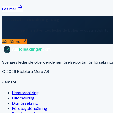
Läs mer
Hitta rätt försäkring idag
Jämför priser från Sveriges ledande bolag — kostnadsfritt
Jämför nu
Sveriges ledande oberoende jämförelseportal för försäkringar. V
© 2026 Etablera Mera AB
Jämför
Hemförsäkring
Bilförsäkring
Djurförsäkring
Företagsförsäkring