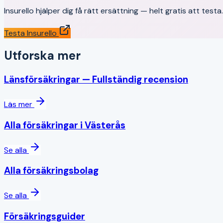
Insurello hjälper dig få rätt ersättning — helt gratis att test
Testa Insurello
Utforska mer
Länsförsäkringar
— Fullständig recension
Läs mer
Alla försäkringar i
Västerås
Se alla
Alla försäkringsbolag
Se alla
Försäkringsguider