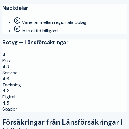
Nackdelar
Varierar mellan regionala bolag
Inte alltid billigast
Betyg —
Länsförsäkringar
4
Pris
4.8
Service
4.6
Täckning
4.2
Digital
4.5
Skador
Försäkringar från
Länsförsäkringar
i