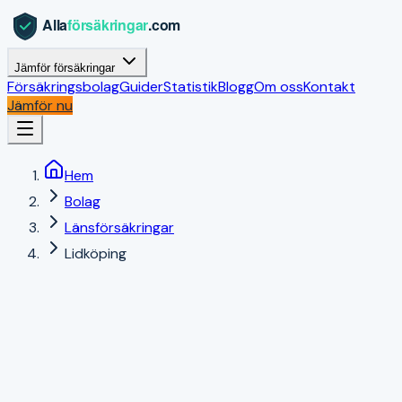
Jämför försäkringar
Försäkringsbolag
Guider
Statistik
Blogg
Om oss
Kontakt
Jämför nu
Hem
Bolag
Länsförsäkringar
Lidköping
Lidköping
,
Västra Götalands län
|