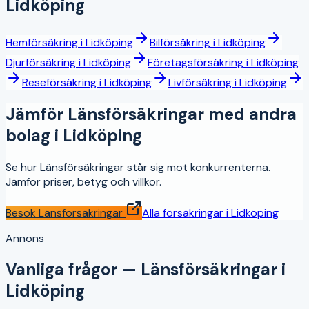
Lidköping
Hemförsäkring
i
Lidköping
Bilförsäkring
i
Lidköping
Djurförsäkring
i
Lidköping
Företagsförsäkring
i
Lidköping
Reseförsäkring
i
Lidköping
Livförsäkring
i
Lidköping
Jämför
Länsförsäkringar
med andra
bolag i
Lidköping
Se hur
Länsförsäkringar
står sig mot konkurrenterna.
Jämför priser, betyg och villkor.
Besök
Länsförsäkringar
Alla försäkringar i
Lidköping
Annons
Vanliga frågor —
Länsförsäkringar
i
Lidköping