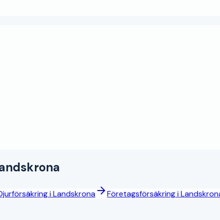
andskrona
Djurförsäkring
i
Landskrona
Företagsförsäkring
i
Landskron