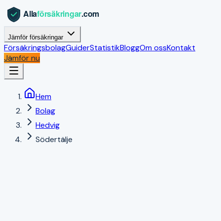
Jämför försäkringar
Försäkringsbolag
Guider
Statistik
Blogg
Om oss
Kontakt
Jämför nu
Hem
Bolag
Hedvig
Södertälje
Södertälje
,
Stockholms län
|