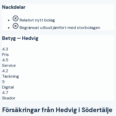
Nackdelar
Relativt nytt bolag
Begränsat utbud jämfört med storbolagen
Betyg —
Hedvig
4.3
Pris
4.5
Service
4.2
Täckning
5
Digital
4.7
Skador
Försäkringar från
Hedvig
i
Södertälje