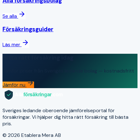
Alla försäkringsbolag
Se alla
Försäkringsguider
Läs mer
Hitta rätt försäkring idag
Jämför priser från Sveriges ledande bolag — kostnadsfritt
Jämför nu
Sveriges ledande oberoende jämförelseportal för
försäkringar. Vi hjälper dig hitta rätt försäkring till bästa
pris.
© 2026 Etablera Mera AB