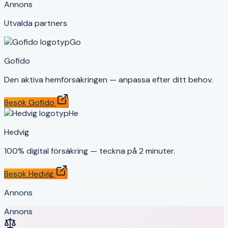
Annons
Utvalda partners
Go
Gofido
Den aktiva hemförsäkringen — anpassa efter ditt behov.
Besök
Gofido
He
Hedvig
100% digital försäkring — teckna på 2 minuter.
Besök
Hedvig
Annons
Annons