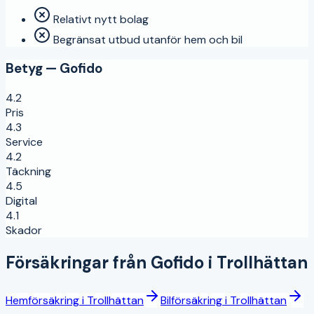
Relativt nytt bolag
Begränsat utbud utanför hem och bil
Betyg —
Gofido
4.2
Pris
4.3
Service
4.2
Täckning
4.5
Digital
4.1
Skador
Försäkringar från
Gofido
i
Trollhättan
Hemförsäkring
i
Trollhättan
Bilförsäkring
i
Trollhättan