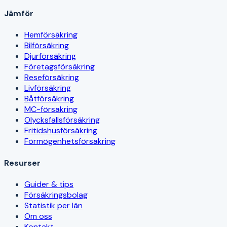
Jämför
Hemförsäkring
Bilförsäkring
Djurförsäkring
Företagsförsäkring
Reseförsäkring
Livförsäkring
Båtförsäkring
MC-försäkring
Olycksfallsförsäkring
Fritidshusförsäkring
Förmögenhetsförsäkring
Resurser
Guider & tips
Försäkringsbolag
Statistik per län
Om oss
Kontakt