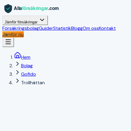
Jämför försäkringar
Försäkringsbolag
Guider
Statistik
Blogg
Om oss
Kontakt
Jämför nu
Hem
Bolag
Gofido
Trollhättan
Trollhättan
,
Västra Götalands län
|