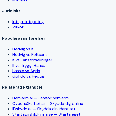
Juridiskt
Integritetspolicy
Villkor
Populära jämförelser
Hedvig vs If
Hedvig vs Folksam
If vs Länsförsäkringar
If vs Trygg-Hansa
Lassie vs Agria
Gofido vs Hedvig
Relaterade tjänster
Hemlarm.ai — Jämför hemlarm
Cybersäkerhet.ai — Skydda dig online
IDskydd.ai — Skydda din identitet
StartaEnskildFirma.se — Starta eget