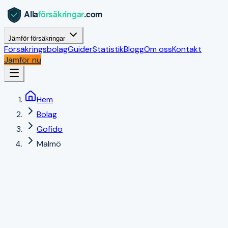
Jämför försäkringar
Försäkringsbolag
Guider
Statistik
Blogg
Om oss
Kontakt
Jämför nu
Hem
Bolag
Gofido
Malmö
Malmö
,
Skåne län
|