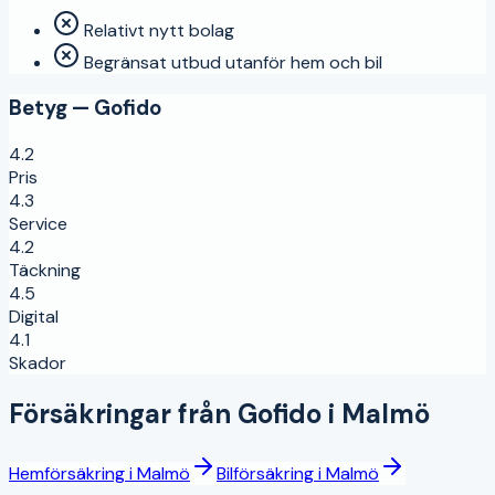
Relativt nytt bolag
Begränsat utbud utanför hem och bil
Betyg —
Gofido
4.2
Pris
4.3
Service
4.2
Täckning
4.5
Digital
4.1
Skador
Försäkringar från
Gofido
i
Malmö
Hemförsäkring
i
Malmö
Bilförsäkring
i
Malmö