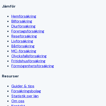
Jämför
Hemförsäkring
Bilförsäkring
Djurförsäkring
Företagsförsäkring
Reseförsäkring
Livförsäkring
Båtförsäkring
MC-försäkring
Olycksfallsförsäkring
Fritidshusförsäkring
Förmögenhetsförsäkring
Resurser
Guider & tips
Försäkringsbolag
Statistik per län
Om oss
Kontakt