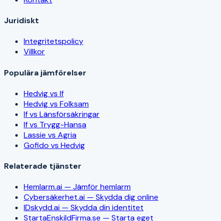
Juridiskt
Integritetspolicy
Villkor
Populära jämförelser
Hedvig vs If
Hedvig vs Folksam
If vs Länsförsäkringar
If vs Trygg-Hansa
Lassie vs Agria
Gofido vs Hedvig
Relaterade tjänster
Hemlarm.ai — Jämför hemlarm
Cybersäkerhet.ai — Skydda dig online
IDskydd.ai — Skydda din identitet
StartaEnskildFirma.se — Starta eget