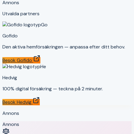
Annons
Utvalda partners
Go
Gofido
Den aktiva hemförsäkringen — anpassa efter ditt behov.
Besök
Gofido
He
Hedvig
100% digital försäkring — teckna på 2 minuter.
Besök
Hedvig
Annons
Annons