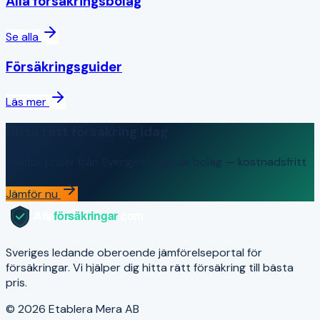
Alla försäkringsbolag
Se alla
Försäkringsguider
Läs mer
Hitta rätt försäkring idag
Jämför priser från Sveriges ledande bolag — kostnadsfritt
Jämför nu
Sveriges ledande oberoende jämförelseportal för
försäkringar. Vi hjälper dig hitta rätt försäkring till bästa
pris.
© 2026 Etablera Mera AB