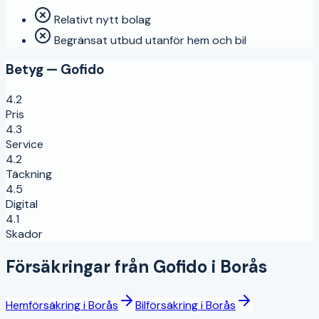
Relativt nytt bolag
Begränsat utbud utanför hem och bil
Betyg —
Gofido
4.2
Pris
4.3
Service
4.2
Täckning
4.5
Digital
4.1
Skador
Försäkringar från
Gofido
i
Borås
Hemförsäkring
i
Borås
Bilförsäkring
i
Borås