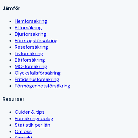
Jämför
Hemförsäkring
Bilförsäkring
Djurförsäkring
Företagsförsäkring
Reseförsäkring
Livförsäkring
Båtförsäkring
MC-försäkring
Olycksfallsförsäkring
Fritidshusförsäkring
Förmögenhetsförsäkring
Resurser
Guider & tips
Försäkringsbolag
Statistik per län
Om oss
Kontakt