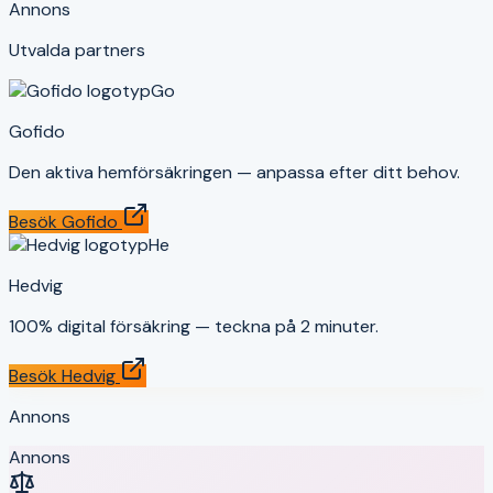
Annons
Utvalda partners
Go
Gofido
Den aktiva hemförsäkringen — anpassa efter ditt behov.
Besök
Gofido
He
Hedvig
100% digital försäkring — teckna på 2 minuter.
Besök
Hedvig
Annons
Annons