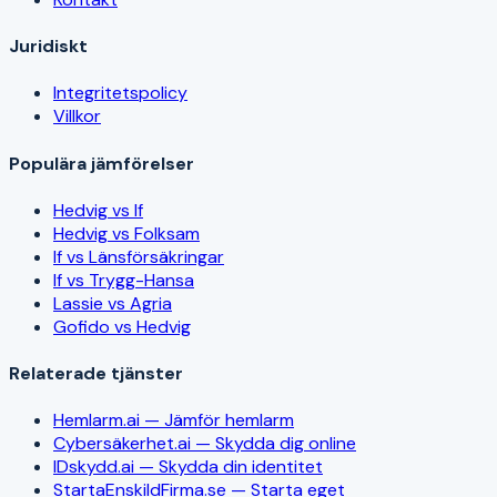
Juridiskt
Integritetspolicy
Villkor
Populära jämförelser
Hedvig vs If
Hedvig vs Folksam
If vs Länsförsäkringar
If vs Trygg-Hansa
Lassie vs Agria
Gofido vs Hedvig
Relaterade tjänster
Hemlarm.ai — Jämför hemlarm
Cybersäkerhet.ai — Skydda dig online
IDskydd.ai — Skydda din identitet
StartaEnskildFirma.se — Starta eget