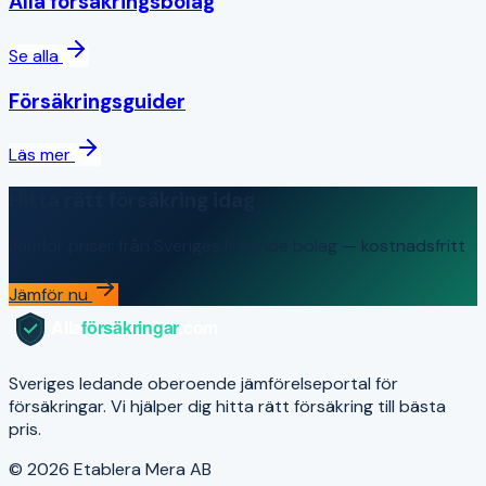
Alla försäkringsbolag
Se alla
Försäkringsguider
Läs mer
Hitta rätt försäkring idag
Jämför priser från Sveriges ledande bolag — kostnadsfritt
Jämför nu
Sveriges ledande oberoende jämförelseportal för
försäkringar. Vi hjälper dig hitta rätt försäkring till bästa
pris.
© 2026 Etablera Mera AB