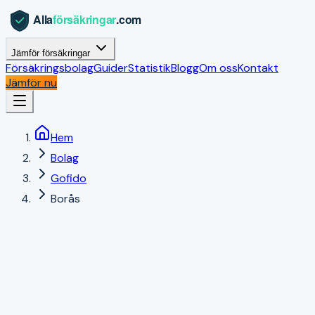
Jämför försäkringar
Försäkringsbolag
Guider
Statistik
Blogg
Om oss
Kontakt
Jämför nu
Hem
Bolag
Gofido
Borås
Borås
,
Västra Götalands län
|