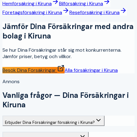
Hemförsäkring
i
Kiruna
Bilförsäkring
i
Kiruna
Företagsförsäkring
i
Kiruna
Reseförsäkring
i
Kiruna
Jämför
Dina Försäkringar
med andra
bolag i
Kiruna
Se hur
Dina Försäkringar
står sig mot konkurrenterna.
Jämför priser, betyg och villkor.
Besök
Dina Försäkringar
Alla försäkringar i
Kiruna
Annons
Vanliga frågor —
Dina Försäkringar
i
Kiruna
Erbjuder Dina Försäkringar försäkring i Kiruna?