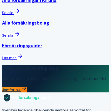
Alla försäkringar i
Kiruna
Se alla
Alla försäkringsbolag
Se alla
Försäkringsguider
Läs mer
Hitta rätt försäkring idag
Jämför priser från Sveriges ledande bolag — kostnadsfritt
Jämför nu
Sveriges ledande oberoende jämförelseportal för