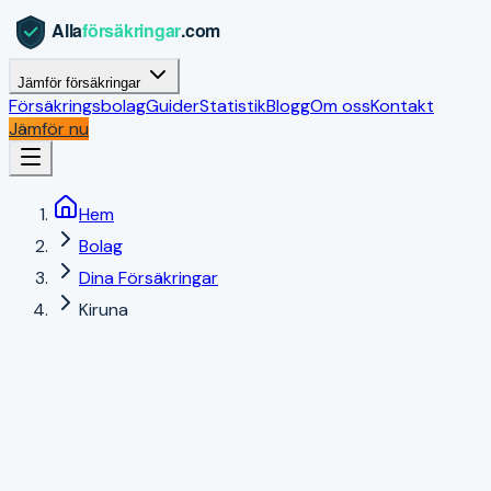
Jämför försäkringar
Försäkringsbolag
Guider
Statistik
Blogg
Om oss
Kontakt
Jämför nu
Hem
Bolag
Dina Försäkringar
Kiruna
Kiruna
,
Norrbottens län
|