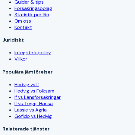
Guider & tips
Försäkringsbolag
Statistik per län
Om oss
Kontakt
Juridiskt
Integritetspolicy
Villkor
Populära jämförelser
Hedvig vs If
Hedvig vs Folksam
If vs Länsförsäkringar
If vs Trygg-Hansa
Lassie vs Agria
Gofido vs Hedvig
Relaterade tjänster