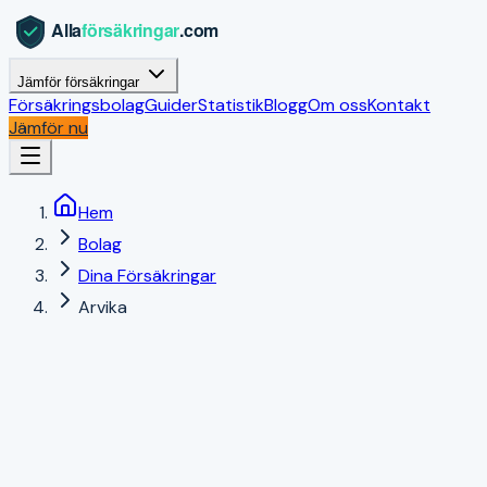
Jämför försäkringar
Försäkringsbolag
Guider
Statistik
Blogg
Om oss
Kontakt
Jämför nu
Hem
Bolag
Dina Försäkringar
Arvika
Arvika
,
Värmlands län
|