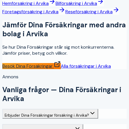
Hemförsäkring
i
Arvika
Bilförsäkring
i
Arvika
Företagsförsäkring
i
Arvika
Reseförsäkring
i
Arvika
Jämför
Dina Försäkringar
med andra
bolag i
Arvika
Se hur
Dina Försäkringar
står sig mot konkurrenterna.
Jämför priser, betyg och villkor.
Besök
Dina Försäkringar
Alla försäkringar i
Arvika
Annons
Vanliga frågor —
Dina Försäkringar
i
Arvika
Erbjuder Dina Försäkringar försäkring i Arvika?