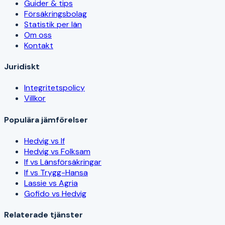
Guider & tips
Försäkringsbolag
Statistik per län
Om oss
Kontakt
Juridiskt
Integritetspolicy
Villkor
Populära jämförelser
Hedvig vs If
Hedvig vs Folksam
If vs Länsförsäkringar
If vs Trygg-Hansa
Lassie vs Agria
Gofido vs Hedvig
Relaterade tjänster