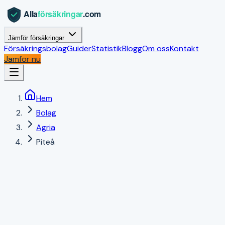
Jämför försäkringar
Försäkringsbolag
Guider
Statistik
Blogg
Om oss
Kontakt
Jämför nu
Hem
Bolag
Agria
Piteå
Piteå
,
Norrbottens län
|