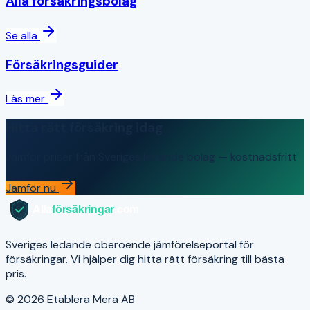
Alla försäkringsbolag
Se alla
Försäkringsguider
Läs mer
Hitta rätt försäkring idag
Jämför priser från Sveriges ledande bolag — kostnadsfritt
Jämför nu
Sveriges ledande oberoende jämförelseportal för
försäkringar. Vi hjälper dig hitta rätt försäkring till bästa
pris.
© 2026 Etablera Mera AB