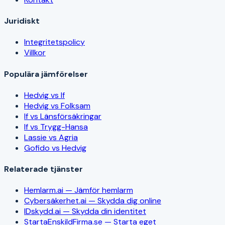
Juridiskt
Integritetspolicy
Villkor
Populära jämförelser
Hedvig vs If
Hedvig vs Folksam
If vs Länsförsäkringar
If vs Trygg-Hansa
Lassie vs Agria
Gofido vs Hedvig
Relaterade tjänster
Hemlarm.ai — Jämför hemlarm
Cybersäkerhet.ai — Skydda dig online
IDskydd.ai — Skydda din identitet
StartaEnskildFirma.se — Starta eget