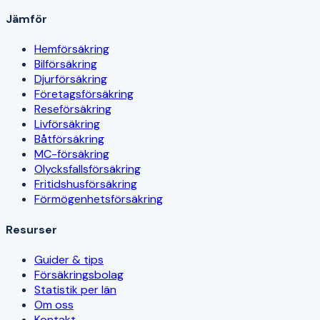
Jämför
Hemförsäkring
Bilförsäkring
Djurförsäkring
Företagsförsäkring
Reseförsäkring
Livförsäkring
Båtförsäkring
MC-försäkring
Olycksfallsförsäkring
Fritidshusförsäkring
Förmögenhetsförsäkring
Resurser
Guider & tips
Försäkringsbolag
Statistik per län
Om oss
Kontakt