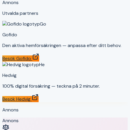
Annons
Utvalda partners
Go
Gofido
Den aktiva hemförsäkringen — anpassa efter ditt behov.
Besök
Gofido
He
Hedvig
100% digital försäkring — teckna på 2 minuter.
Besök
Hedvig
Annons
Annons