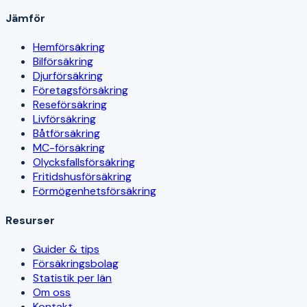
Jämför
Hemförsäkring
Bilförsäkring
Djurförsäkring
Företagsförsäkring
Reseförsäkring
Livförsäkring
Båtförsäkring
MC-försäkring
Olycksfallsförsäkring
Fritidshusförsäkring
Förmögenhetsförsäkring
Resurser
Guider & tips
Försäkringsbolag
Statistik per län
Om oss
Kontakt