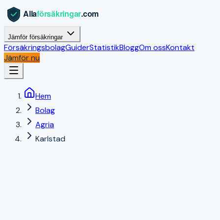
Jämför försäkringar
Försäkringsbolag
Guider
Statistik
Blogg
Om oss
Kontakt
Jämför nu
Hem
Bolag
Agria
Karlstad
Karlstad
,
Värmlands län
|