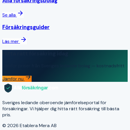
Alla försäkringsbolag
Se alla
Försäkringsguider
Läs mer
Hitta rätt försäkring idag
Jämför priser från Sveriges ledande bolag — kostnadsfritt
Jämför nu
Sveriges ledande oberoende jämförelseportal för
försäkringar. Vi hjälper dig hitta rätt försäkring till bästa
pris.
© 2026 Etablera Mera AB