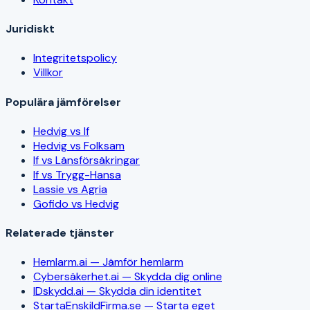
Juridiskt
Integritetspolicy
Villkor
Populära jämförelser
Hedvig vs If
Hedvig vs Folksam
If vs Länsförsäkringar
If vs Trygg-Hansa
Lassie vs Agria
Gofido vs Hedvig
Relaterade tjänster
Hemlarm.ai — Jämför hemlarm
Cybersäkerhet.ai — Skydda dig online
IDskydd.ai — Skydda din identitet
StartaEnskildFirma.se — Starta eget