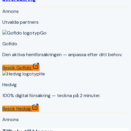
Annons
Utvalda partners
Go
Gofido
Den aktiva hemförsäkringen — anpassa efter ditt behov.
Besök
Gofido
He
Hedvig
100% digital försäkring — teckna på 2 minuter.
Besök
Hedvig
Annons