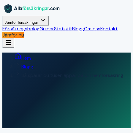
Jämför försäkringar
Försäkringsbolag
Guider
Statistik
Blogg
Om oss
Kontakt
Jämför nu
Hem
Blogg
Så sparar du tusenlappar på din hemförsäkring